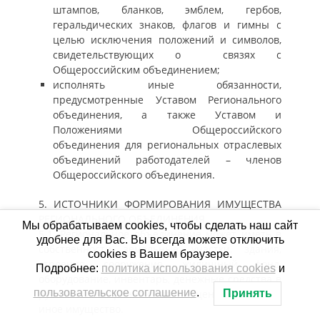
штампов, бланков, эмблем, гербов,
геральдических знаков, флагов и гимны с
целью исключения положений и символов,
свидетельствующих о связях с
Общероссийским объединением;
исполнять иные обязанности,
предусмотренные Уставом Регионального
объединения, а также Уставом и
Положениями Общероссийского
объединения для региональных отраслевых
объединений работодателей – членов
Общероссийского объединения.
5. ИСТОЧНИКИ ФОРМИРОВАНИЯ ИМУЩЕСТВА
РЕГИОНАЛЬНОГО ОБЪЕДИНЕНИЯ
Мы обрабатываем cookies, чтобы сделать наш сайт
5.1. Региональное объединение может иметь в
удобнее для Вас. Вы всегда можете отключить
собственности земельные участки, здания,
cookies в Вашем браузере.
строения, сооружения, жилищный фонд,
Подробнее:
политика использования cookies
и
оборудование, инвентарь, денежные средства в
пользовательское соглашение
.
рублях и иностранной валюте, ценные бумаги и
Принять
иное имущество.